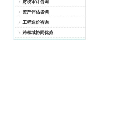
财税审计咨询
资产评估咨询
工程造价咨询
跨领域协同优势
德红咨询(海南)有限公司
总部地址：海南省海口市龙华区龙湖天街13栋917室
联系电话：许寿延，13307519675,13907623415
电子邮箱：742626369@qq.com