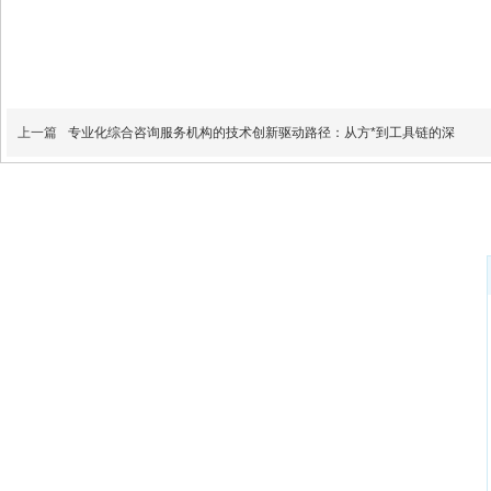
上一篇
专业化综合咨询服务机构的技术创新驱动路径：从方*到工具链的深
德红咨询(海南)有限公司
总部地址：海南省海口市龙华区龙湖天街13栋917室
联系电话：许寿延，13307519675,13907623415
电子邮箱：742626369@qq.com